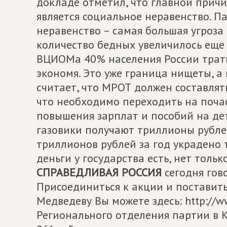
докладе отметил, что главной прич
является социальное неравенство. Па
неравенство – самая большая угроза
количество бедных увеличилось еще
ВЦИОМа 40% населения России трати
экономя. Это уже граница нищеты, а
считает, что МРОТ должен составлят
что необходимо переходить на почас
повышения зарплат и пособий на дет
газовики получают триллионы рублей
триллионов рублей за год украдено т
деньги у государства есть, нет толь
СПРАВЕДЛИВАЯ РОССИЯ
сегодня гово
Присоединиться к акции и поставит
Медведеву Вы можете здесь: http://ww
Регионального отделения партии в К