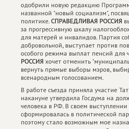
одобрили новую редакцию Программ
названной "новый социализм", посв
политике.
СПРАВЕДЛИВАЯ РОССИЯ
вы
за прогрессивную шкалу налогооблож
для матерей и инвалидов. Партия со
добровольной, выступает против по
особого режима выплат пенсий для 
РОССИЯ
хочет отменить "муниципаль
вернуть прямые выборы мэров, выби
всенародным голосованием.
В работе съезда приняла участие Та
накануне утвердила Госдума на дол
человека в РФ. В своем выступлении 
сформировалась в политической па
поэтому стало возможным мое назнач