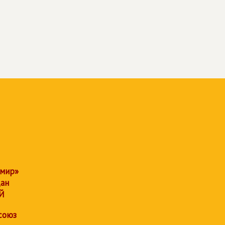
 мир»
дан
Й
союз