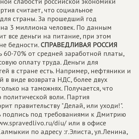
иной слабости российской экономики
ртия считает, что социальное
 для страны. За прошедший год
 на 3 миллиона человек. По данным
т все деньги на питание, при этом
 не бедности.
СПРАВЕДЛИВАЯ РОССИЯ
ь 60-70% от средней заработной платы,
овую оплату труда. Деньги для
ей в стране есть. Например, нефтяники и
 в виде возврата НДС, более двух
олько на таможнях. Получается, что
ко политической воли. Партия
рит правительству "Делай, или уходи!".
ь подпись под требованиями к Дмитрию
w.spravedlivo.ru/diu/ или в офисе
алмыкии по адресу :г.Элиста, ул.Ленина,