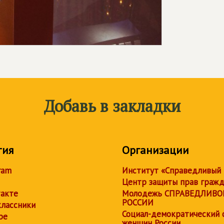
Добавь в закладки
тия
Организации
ram
Институт «Справедливый
Центр защиты прав граж
акте
Молодежь СПРАВЕДЛИВО
РОССИИ
лассники
Социал-демократический 
be
женщин России