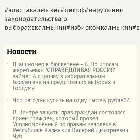
#элистакалмыкия#цикрф#нарушения
законодательства о
выборахвкалмыкии#избиркомкалмыкии#в
Новости
❗Наш номер в бюллетене – 6. По итогам
˙
жеребьёвки "
СПРАВЕДЛИВАЯ РОССИЯ
"
займёт 6 строчку в избирательном
бюллетене на предстоящих выборах в
Госдуму
Что сегодня купить на одну тысячу рублей?
˙
В Центре защиты прав граждан состоялся
˙
прием граждан, который провел
Уполномоченный по правам человека в
Республике Калмыкия Валерий Дмитриевич
Чуб