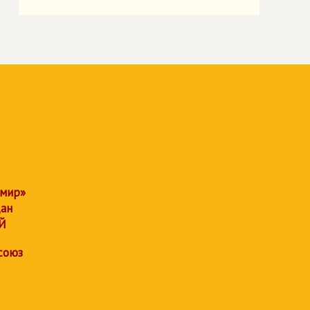
 мир»
дан
Й
союз