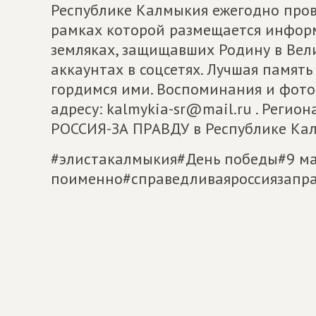
Республике Калмыкия ежегодно пров
рамках которой размещается инфор
земляках, защищавших Родину в Вел
аккаунтах в соцсетях. Лучшая память
гордимся ими. Воспоминания и фото
адресу: kalmykia-sr@mail.ru . Рег
РОССИЯ-ЗА ПРАВДУ в Республике Ка
#элистакалмыкия#День победы#9 м
поименно#cправедливаяроссиязапр