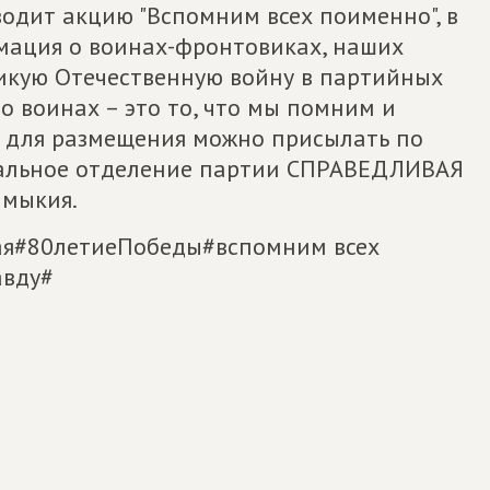
одит акцию "Вспомним всех поименно", в
мация о воинах-фронтовиках, наших
икую Отечественную войну в партийных
 о воинах – это то, что мы помним и
 для размещения можно присылать по
иональное отделение партии СПРАВЕДЛИВАЯ
лмыкия.
ая#80летиеПобеды#вспомним всех
авду#