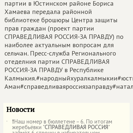
партии в Юстинском районе Бориса
Хамаева передала районной
библиотеке брошюры Центра защиты
прав граждан (проект партии
СПРАВЕДЛИВАЯ РОССИЯ-ЗА ПРАВДУ) по
наиболее актуальным вопросам для
сельчан. Пресс-служба Регионального
отеделния партии СПРАВЕДЛИВАЯ
РОССИЯ-ЗА ПРАВДУ в Республике
Калмыкия.#народныйхуралкалмыкии#юст
Аман#справедливаяроссиязаправду#ната
Новости
❗Наш номер в бюллетене – 6. По итогам
˙
жеребьёвки "
СПРАВЕДЛИВАЯ РОССИЯ
"
займёт 6 строчку в избирательном