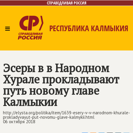
СПРАВЕДЛИВАЯ РОССИЯ
≡
РЕСПУБЛИКА КАЛМЫКИЯ
Главная
Новости
Лица
Газета
Контакты
Эсеры в в Народном
Хурале прокладывают
путь новому главе
Калмыкии
http://elysta.org/politika/item/1639-esery-v-v-narodnom-khurale-
prokladyvayut-put-novomu-glave-kalmykii.html
06 октября 2018